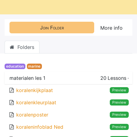
Join Folder
More info
Folders
education
marine
materialen les 1
20
Lessons
·
koralenkijkplaat
Preview
koralenkleurplaat
Preview
koralenposter
Preview
koraleninfoblad Ned
Preview