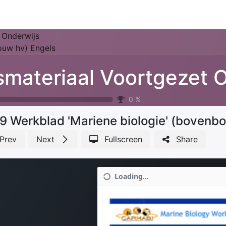
Park Management
Education
Consultancy
News
 Onderwijs
ouw hv) Engels
0
%
9 Werkblad 'Mariene biologie' (bovenb
Prev
Next
Fullscreen
Share