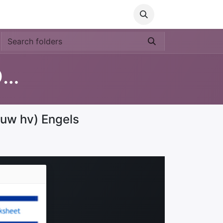
Media
World Ocean Day
Contact us
Help
lesmateriaal Voortgezet Onderwijs
ouw hv) Engels