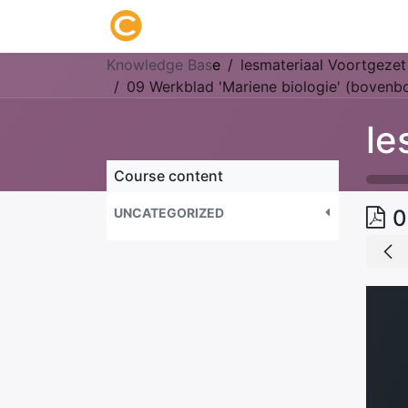
Home
About us
Research
Knowledge Bas
e
lesmateriaal Voortgezet
09 Werkblad 'Mariene biologie' (bovenb
Course content
UNCATEGORIZED
0