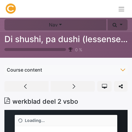
Nav
Di shushi, pa dushi (lessenserie over afval, plastic & recyclen)
0
%
Course content
werkblad deel 2 vsbo