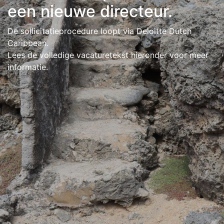
een nieuwe directeur.
De sollicitatieprocedure loopt via Deloitte Dutch
Caribbean.
Lees de volledige vacaturetekst hieronder voor meer
informatie.