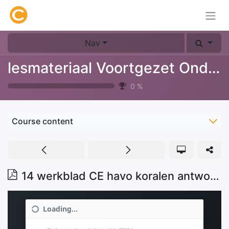
Nav
lesmateriaal Voortgezet Onderwijs
0
%
Course content
14 werkblad CE havo koralen antwoordmodel