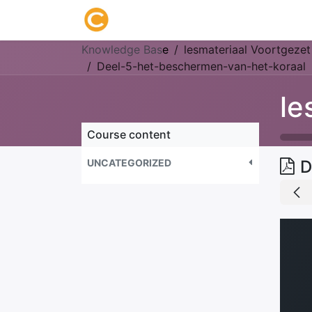
Home
About us
Research
Knowledge Bas
e
lesmateriaal Voortgezet
Deel-5-het-beschermen-van-het-koraal
Course content
UNCATEGORIZED
D