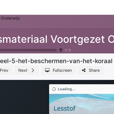
Park Management
Education
Consultancy
News
 Onderwijs
0
%
eel-5-het-beschermen-van-het-koraal
Prev
Next
Fullscreen
Share