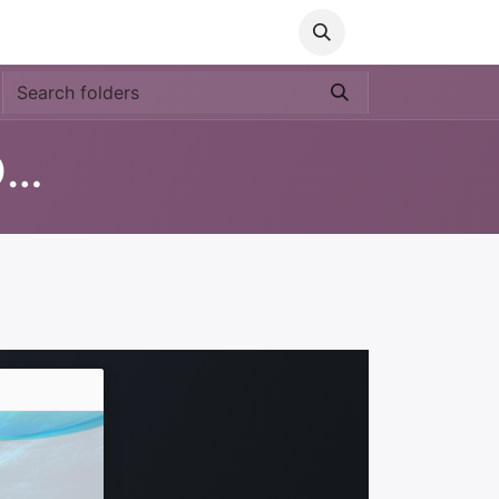
Media
World Ocean Day
Contact us
Help
lesmateriaal Voortgezet Onderwijs